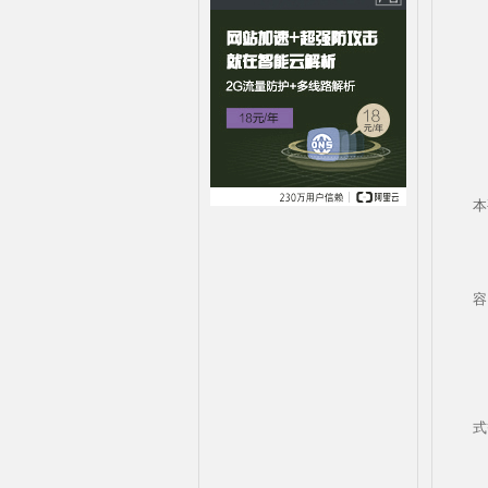
本
容
式