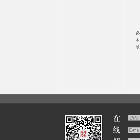
必
本
版