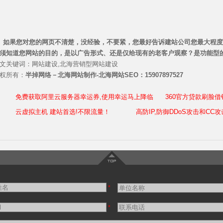
如果您对您的网页不清楚，没经验，不要紧，您最好告诉建站公司您最大程度
须知道您网站的目的，是以广告形式、还是仅给现有的老客户观察？是功能型的
文关键词：网站建设,北海营销型网站建设
权所有：
半掉网络－北海网站制作-北海网站SEO：15907897527
免费获取阿里云服务器幸运券,使用幸运马上降临
360官方贷款刷脸
云虚拟主机 建站首选!不限流量！
高防IP,防御DDoS攻击和CC攻
*
*