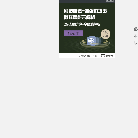
必
本
版