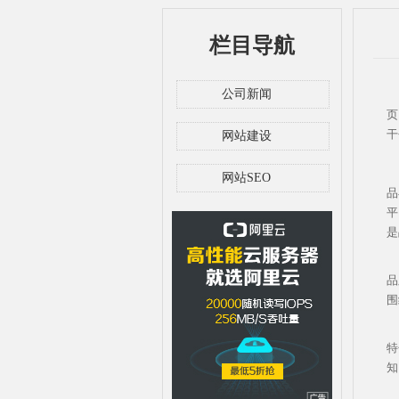
栏目导航
公司新闻
网
页
干
网站建设
网站SEO
品
平
是
品
围
特
知