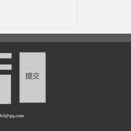
*
063@qq.com